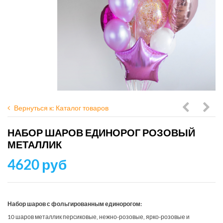
Вернуться к: Каталог товаров
шаров
шар
НАБОР ШАРОВ ЕДИНОРОГ РОЗОВЫЙ
Радужн
Фут
МЕТАЛЛИК
Единоро
мяч
4620 руб
Набор шаров с фольгированным единорогом:
10 шаров металлик персиковые, нежно-розовые, ярко-розовые и