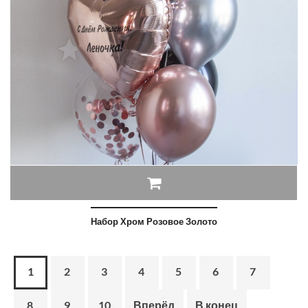
Набор Хром Розовое Золото
1
2
3
4
5
6
7
8
9
10
Вперёд
В конец