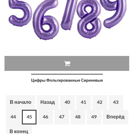
Цифры Фольгированные Сиреневые
В начало
Назад
40
41
42
43
44
45
46
47
48
49
Вперёд
В конец