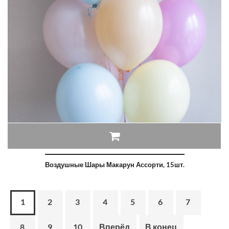
Воздушные Шары Макарун Ассорти, 15шт.
1
2
3
4
5
6
7
8
9
10
Вперёд
В конец