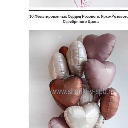
10 Фольгированных Сердец Розового, Ярко-Розового
Серебряного Цвета
руб
7000 руб
0 руб
5500 ру