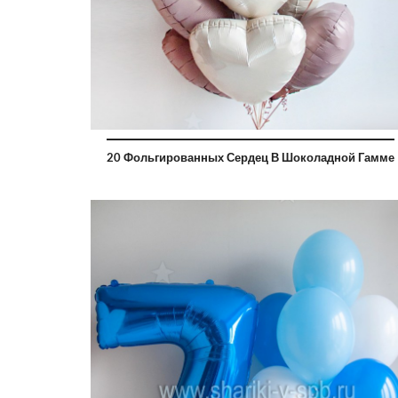
20 Фольгированных Сердец В Шоколадной Гамме
руб
2400 руб
0 руб
2160 ру