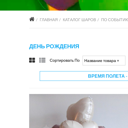
ГЛАВНАЯ
КАТАЛОГ ШАРОВ
ПО СОБЫТИ
ДЕНЬ РОЖДЕНИЯ
Сортировать По
Название товара +/-
ВРЕМЯ ПОЛЕТА -
руб
3500 руб
0 руб
3000 ру