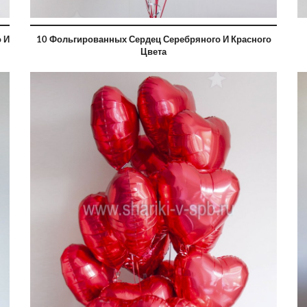
 И
10 Фольгированных Сердец Серебряного И Красного
Цвета
4420 руб
б
3740 руб