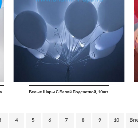
а
Белые Шары С Белой Подсветкой, 10шт.
3
4
5
6
7
8
9
10
Вп