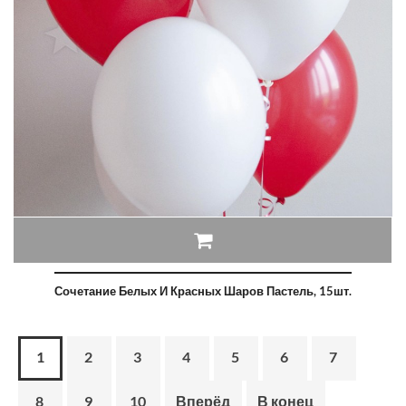
Сочетание Белых И Красных Шаров Пастель, 15шт.
1
2
3
4
5
6
7
8
9
10
Вперёд
В конец