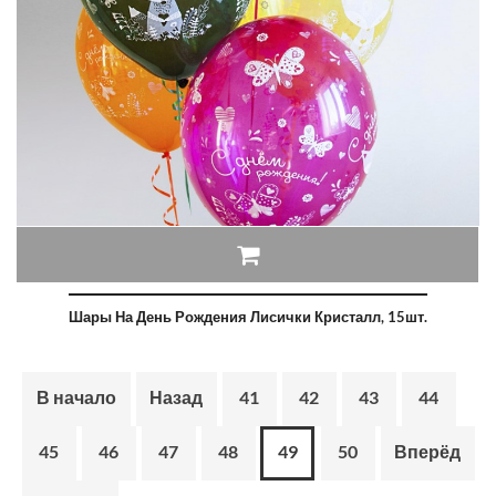
Шары На День Рождения Лисички Кристалл, 15шт.
В начало
Назад
41
42
43
44
45
46
47
48
49
50
Вперёд